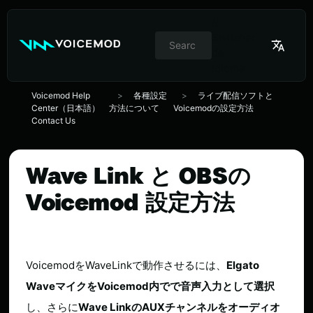
//
Switcher
de
idioma
Voicemod Help
各種設定
ライブ配信ソフトと
Center（日本語）
方法について
Voicemodの設定方法
Contact Us
Wave Link と OBSの
Voicemod 設定方法
VoicemodをWaveLinkで動作させるには、
Elgato
WaveマイクをVoicemod内でで音声入力として選択
し、さらに
Wave LinkのAUXチャンネルをオーディオ