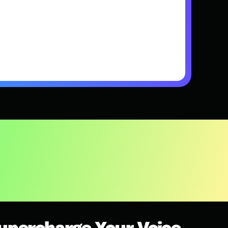
」
upercharge Your Voice