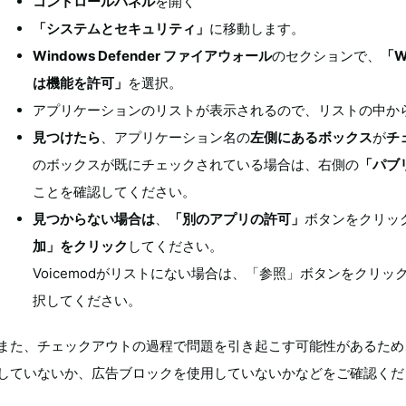
コントロールパネル
を開く
「システムとセキュリティ」
に移動します。
Windows Defender ファイアウォール
のセクションで、
「W
は機能を許可」
を選択。
アプリケーションのリストが表示されるので、リストの中か
見つけたら
、アプリケーション名の
左側にあるボックス
が
チ
のボックスが既にチェックされている場合は、右側の
「パブ
ことを確認してください。
見つからない場合は
、
「別のアプリの許可」
ボタンをクリッ
加」をクリック
してください。
Voicemodがリストにない場合は、「参照」ボタンをクリック
択してください。
また、チェックアウトの過程で問題を引き起こす可能性があるため
していないか、広告ブロックを使用していないかなどをご確認くだ