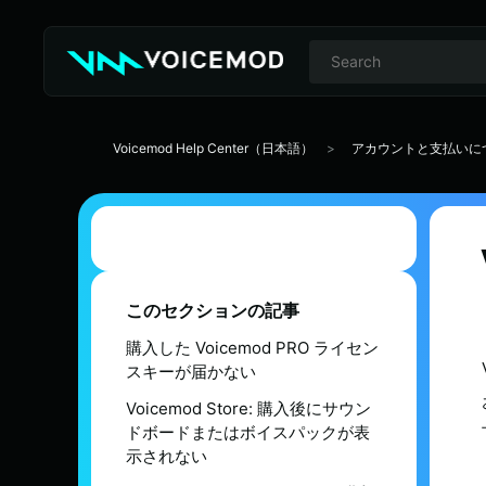
Voicemod Help Center（日本語）
アカウントと支払いに
このセクションの記事
購入した Voicemod PRO ライセン
スキーが届かない
Voicemod Store: 購入後にサウン
ドボードまたはボイスパックが表
示されない