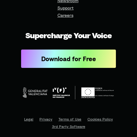
Newsroom
Support
Careers
Supercharge Your Voice
Download for Free
Legal
Privacy
Terms of Use
Cookies Policy
3rd Party Software