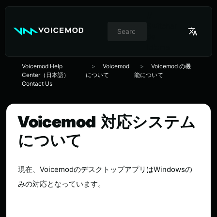
//
Switcher
de
idioma
Voicemod Help
Voicemod
Voicemod の機
Center（日本語）
について
能について
Contact Us
Voicemod 対応システム
について
現在、VoicemodのデスクトップアプリはWindowsの
みの対応となっています。