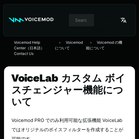
//
Switcher
de
idioma
Voicemod Help
Voicemod
Voicemod の機
Center（日本語）
について
能について
Contact Us
VoiceLab カスタム ボイ
スチェンジャー機能につ
いて
Voicemod PRO でのみ利用可能な拡張機能 VoiceLab
ではオリジナルのボイスフィルターを作成することが
可能です。