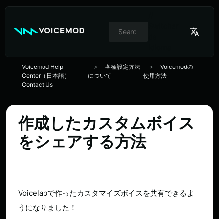
//
Switcher
de
idioma
Voicemod Help
各種設定方法
Voicemodの
Center（日本語）
について
使用方法
Contact Us
作成したカスタムボイス
をシェアする方法
Voicelabで作ったカスタマイズボイスを共有できるよ
うになりました！