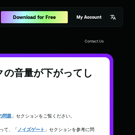
Download for Free
My Account
Contact Us
イクの音量が下がってし
の問題
」セクションをご覧ください。
って、「
ノイズゲート
」セクションを参考に問