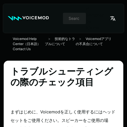
//
Switcher
de
idioma
Voicemod Help
技術的なトラ
Voicemodアプリ
Center（日本語）
ブルについて
の不具合について
Contact Us
トラブルシューティング
の際のチェック項目
まずはじめに、Voicemodを正しく使用するにはヘッド
セットをご使用ください。スピーカーをご使用の場