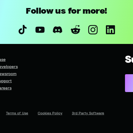
Follow us for more!
S
ase
evelopers
ewsroom
upport
areers
Terms of Use
Cookies Policy
3rd Party Software