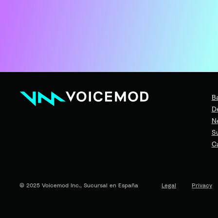
B
D
N
S
C
© 2025 Voicemod Inc., Sucursal en España
Legal
Privacy