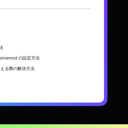
法
cemod の設定方法
こえる際の解決方法