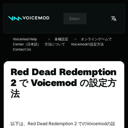
//
Switcher
de
idioma
Voicemod Help
各種設定
オンラインゲームで
Center（日本語）
方法について
Voicemodの設定方法
Contact Us
Red Dead Redemption
2 で Voicemod の設定方
法
以下は、Red Dead Redemption 2 でのVoicemodの設